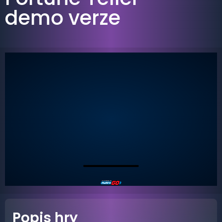
demo verze
Popis hry