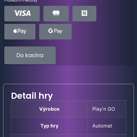
Platební metody
Do kasína
Detail hry
Výrobce
Play'n GO
Typ hry
Automat