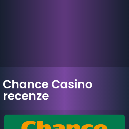
Chance Casino
recenze