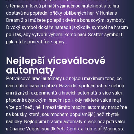
s tématem lovců přináší výjimečnou hratelnost a to hru
dostává na popřední příčky oblíbených her. V Hunter’s
Dream 2 si můžete polepšit dvěma bonusovými symboly.
Divoký symbol dokáže nahradit jakýkoliv symbol na hracím
poli tak, aby vytvořil výherní kombinaci. Scatter symbol ti
pak může přinést free spiny.
Nejlepší víceválcové
automaty
Pětiválcové hrací automaty už nejsou maximum toho, co
nám online casina nabízí. Hazardní společnosti se nebojí
ani různých experimentů a hracích automatů s více válci,
případně atypickými hracími poli, kdy některé válce mají
více polí než jiné. I mezi těmito hracími automaty narazíme
na kousky, které jsou mnohem populárnější, než zbytek
nabídky. Nejlepšími hracími automaty s více než pěti válci
u Chance Vegas jsou 9k Yeti, Gemix a Tome of Madness.