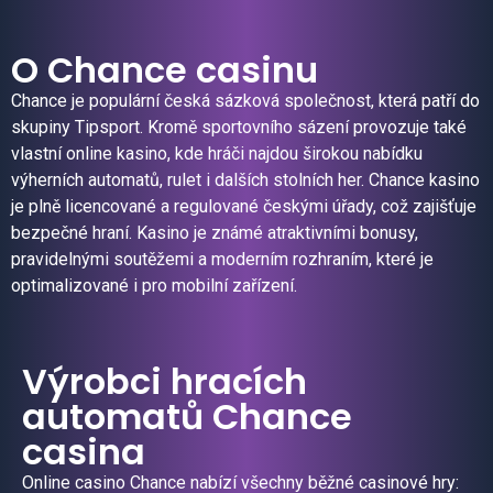
O Chance casinu
Chance je populární česká sázková společnost, která patří do
skupiny Tipsport. Kromě sportovního sázení provozuje také
vlastní online kasino, kde hráči najdou širokou nabídku
výherních automatů, rulet i dalších stolních her. Chance kasino
je plně licencované a regulované českými úřady, což zajišťuje
bezpečné hraní. Kasino je známé atraktivními bonusy,
pravidelnými soutěžemi a moderním rozhraním, které je
optimalizované i pro mobilní zařízení.
Výrobci hracích
automatů Chance
casina
Online casino Chance nabízí všechny běžné casinové hry: