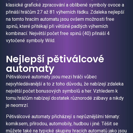
klasické grafické zpracování a oblíbené symboly ovoce a
přináší hráčům 27 až 81 výherních řádku. Zdaleka nejlepší
na tomto hracím automatu jsou ovšem možnosti free
spinů, které přitékají při většině padlých výherních
kombinací. Největší počet free spinů (40) přináší 4
vytočené symboly Wild.
Nejlepší pětiválcové
automaty
Pětiválcové automaty jsou mezi hráči vůbec
nejvyhledávanější a to z toho důvodu, že nabízejí zdaleka
největší počet bonusových symbolů a her. Vzhledem k
tomu hráčům nabízejí dostatek různorodé zábavy a nikdy
je neomrzí.
Pětiválcové automaty přicházejí s nejrůznějšími tématy:
komiksem, přírodou, automobily, hudbou i jiné. Těšit se
můžete také na typické skupiny hracích automatů jako jsou