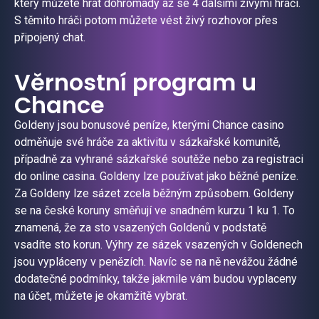
který můžete hrát dohromady až se 4 dalšími živými hráči.
S těmito hráči potom můžete vést živý rozhovor přes
připojený chat.
Věrnostní program u
Chance
Goldeny jsou bonusové peníze, kterými Chance casino
odměňuje své hráče za aktivitu v sázkařské komunitě,
případně za vyhrané sázkařské soutěže nebo za registraci
do online casina. Goldeny lze používat jako běžné peníze.
Za Goldeny lze sázet zcela běžným způsobem. Goldeny
se na české koruny směňují ve snadném kurzu 1 ku 1. To
znamená, že za sto vsazených Goldenů v podstatě
vsadíte sto korun. Výhry ze sázek vsazených v Goldenech
jsou vypláceny v penězích. Navíc se na ně nevážou žádné
dodatečné podmínky, takže jakmile vám budou vyplaceny
na účet, můžete je okamžitě vybrat.