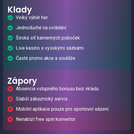
Klady
Velký výběr her
Jednoduché na ovládání
Široká síť kamenných poboček
Live kasino s vysokými sázkami
Časté promo akce a soutěže
Zápory
Absencia vstupného bonusu bez vkladu
Slabší zákaznický servis
Mobilní aplikace pouze pro sportovní sázení
Nenabízí free spin konvertor