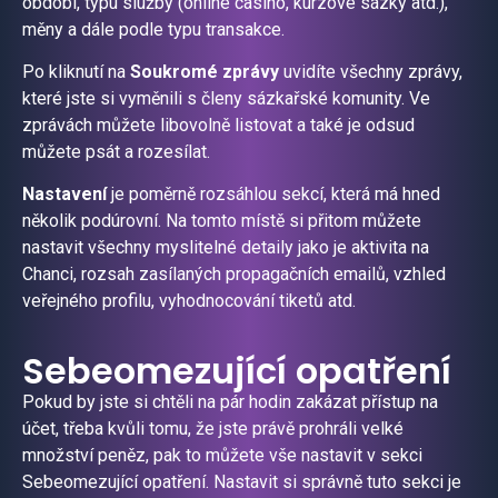
období, typu služby (online casino, kurzové sázky atd.),
měny a dále podle typu transakce.
Po kliknutí na
Soukromé zprávy
uvidíte všechny zprávy,
které jste si vyměnili s členy sázkařské komunity. Ve
zprávách můžete libovolně listovat a také je odsud
můžete psát a rozesílat.
Nastavení
je poměrně rozsáhlou sekcí, která má hned
několik podúrovní. Na tomto místě si přitom můžete
nastavit všechny myslitelné detaily jako je aktivita na
Chanci, rozsah zasílaných propagačních emailů, vzhled
veřejného profilu, vyhodnocování tiketů atd.
Sebeomezující opatření
Pokud by jste si chtěli na pár hodin zakázat přístup na
účet, třeba kvůli tomu, že jste právě prohráli velké
množství peněz, pak to můžete vše nastavit v sekci
Sebeomezující opatření. Nastavit si správně tuto sekci je