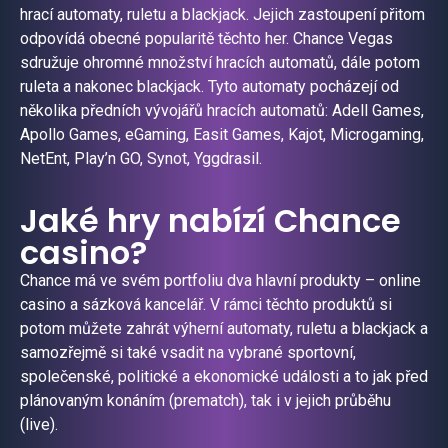
hrací automaty, ruletu a blackjack. Jejich zastoupení přitom
odpovídá obecné popularitě těchto her. Chance Vegas
sdružuje ohromné množství hracích automatů, dále potom
ruleta a nakonec blackjack. Tyto automaty pocházejí od
několika předních vývojářů hracích automatů: Adell Games,
Apollo Games, eGaming, Easit Games, Kajot, Microgaming,
NetEnt, Play’n GO, Synot, Yggdrasil.
Jaké hry nabízí Chance
casino?
Chance má ve svém portfoliu dva hlavní produkty – online
casino a sázková kancelář. V rámci těchto produktů si
potom můžete zahrát výherní automaty, ruletu a blackjack a
samozřejmě si také vsadit na vybrané sportovní,
společenské, politické a ekonomické události a to jak před
plánovaným konáním (prematch), tak i v jejich průběhu
(live).