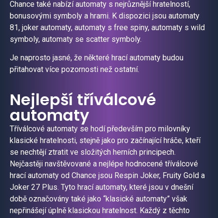
Chance také nabízí automaty s nejrůznější hratelností,
bonusovými symboly a hrami. K dispozici jsou automaty
81, joker automaty, automaty s free spiny, automaty s wild
symboly, automaty se scatter symboly.
Je naprosto jasné, že některé hrací automaty budou
přitahovat více pozornosti než ostatní.
Nejlepší tříválcové
automaty
Tříválcové automaty se hodí především pro milovníky
klasické hratelnosti, stejně jako pro začínající hráče, kteří
se nechtějí ztratit ve složitých herních principech.
Nejčastěji navštěvované a nejlépe hodnocené tříválcové
hrací automaty od Chance jsou Respin Joker, Fruity Gold a
Joker 27 Plus. Tyto hrací automaty, které jsou v dnešní
době označovány také jako “klasické automaty” však
nepřinášejí úplně klasickou hratelnost. Každý z těchto