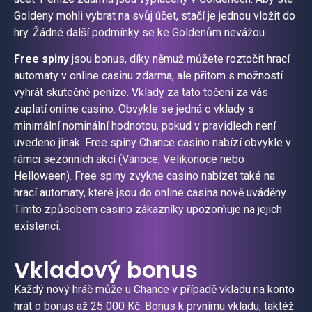
Goldeny mohli vybrat na svůj účet, stačí je jednou vložit do
hry. Žádné další podmínky se ke Goldenům nevážou.
Free spiny
jsou bonus, díky němuž můžete roztočit hrací
automaty v online casinu zdarma, ale přitom s možností
vyhrát skutečné peníze. Vklady za tato točení za vás
zaplatí online casino. Obvykle se jedná o vklady s
minimální nominální hodnotou, pokud v pravidlech není
uvedeno jinak. Free spiny Chance casino nabízí obvykle v
rámci sezónních akcí (Vánoce, Velikonoce nebo
Helloween). Free spiny zvykne casino nabízet také na
hrací automaty, které jsou do online casina nově uváděny.
Tímto způsobem casino zákazníky upozorňuje na jejich
existenci.
Vkladový bonus
Každý nový hráč může u Chance v případě vkladu na konto
hrát o bonus až 25 000 Kč. Bonus k prvnímu vkladu, taktéž