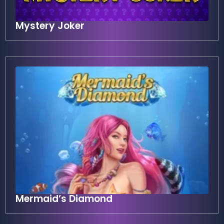
Mystery Joker
Mermaid’s Diamond