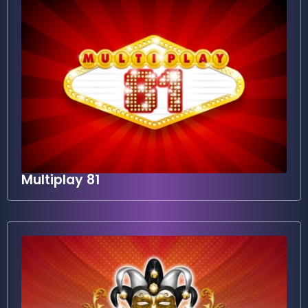
Multiplay 81