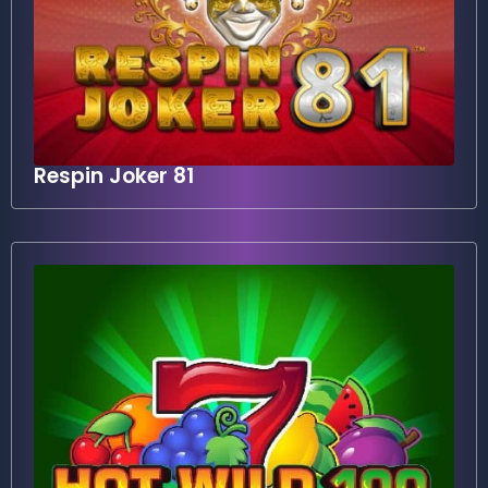
Respin Joker 81