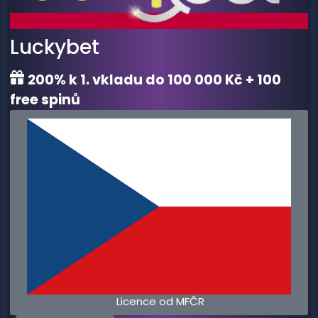
Luckybet
200% k 1. vkladu do 100 000 Kč + 100
free spinů
Licence od MFČR