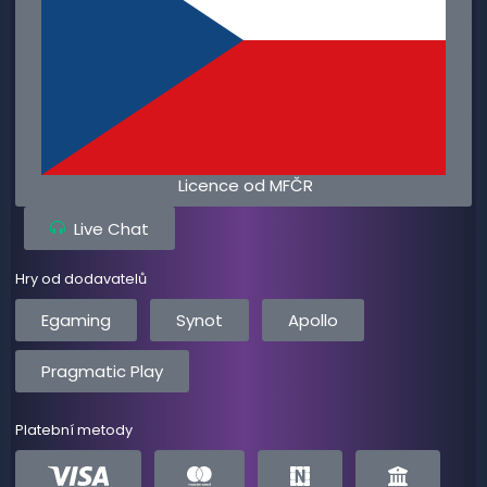
Licence od MFČR
Live Chat
Hry od dodavatelů
Egaming
Synot
Apollo
Pragmatic Play
Platební metody