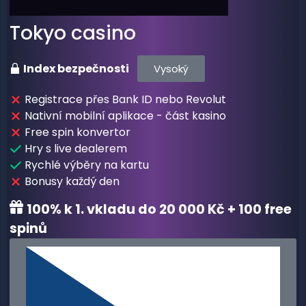
Tokyo casino
Index bezpečnosti
Vysoký
Registrace přes Bank ID nebo Revolut
Nativní mobilní aplikace - část kasino
Free spin konvertor
Hry s live dealerem
Rychlé výběry na kartu
Bonusy každý den
100% k 1. vkladu do 20 000 Kč + 100 free
spinů