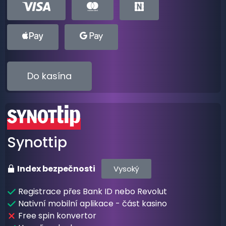
Do kasína
Synottip
Index bezpečnosti
Vysoký
Registrace přes Bank ID nebo Revolut
Nativní mobilní aplikace - část kasino
Free spin konvertor