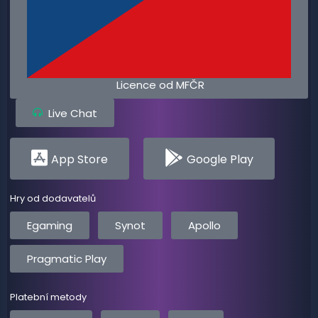
Licence od MFČR
Live Chat
App Store
Google Play
Hry od dodavatelů
Egaming
Synot
Apollo
Pragmatic Play
Platební metody