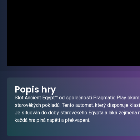
Popis hry
Slot Ancient Egypt™ od společnosti Pragmatic Play okam
starověkých pokladů. Tento automat, který disponuje klas
Je situován do doby starověkého Egypta a láká zejména mil
každá hra plná napětí a překvapení.