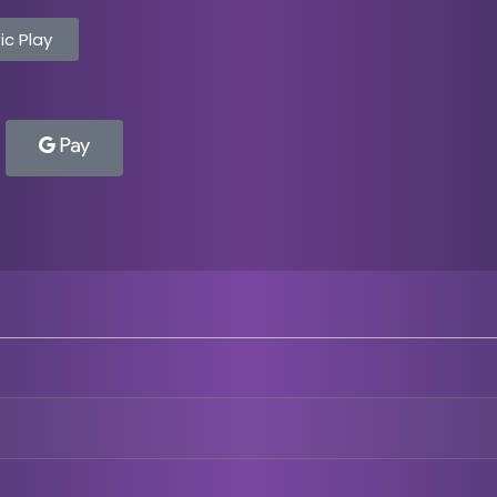
c Play