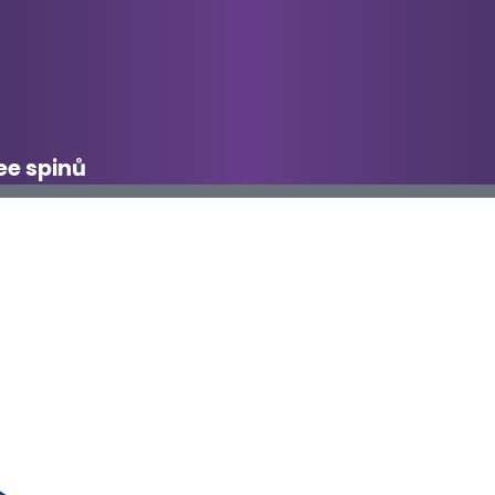
ee spinů