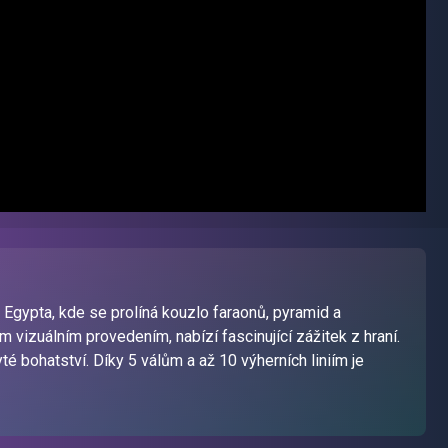
gypta, kde se prolíná kouzlo faraonů, pyramid a
vizuálním provedením, nabízí fascinující zážitek z hraní.
é bohatství. Díky 5 válům a až 10 výherních liniím je