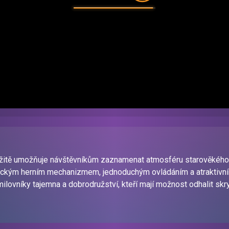
žitě umožňuje návštěvníkům zaznamenat atmosféru starověkého E
ickým herním mechanizmem, jednoduchým ovládáním a atraktivním 
ovníky tajemna a dobrodružství, kteří mají možnost odhalit skryt