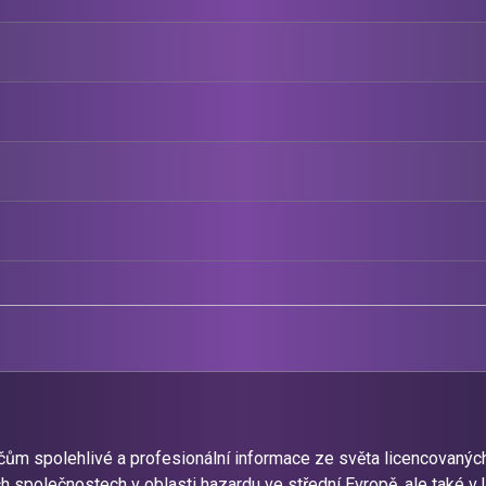
ráčům spolehlivé a profesionální informace ze světa licencovaných
h společnostech v oblasti hazardu ve střední Evropě, ale také v