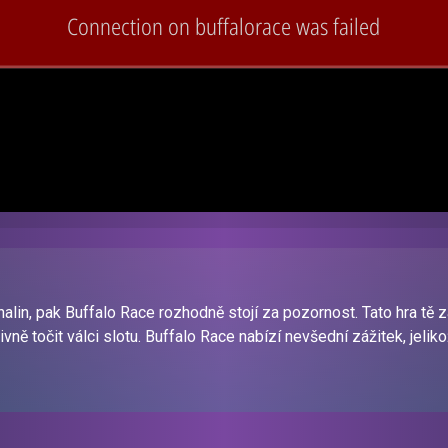
nalin, pak Buffalo Race rozhodně stojí za pozornost. Tato hra tě
ně točit válci slotu. Buffalo Race nabízí nevšední zážitek, jeliko