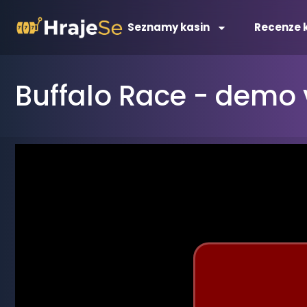
Seznamy kasin
Recenze 
Buffalo Race - demo 