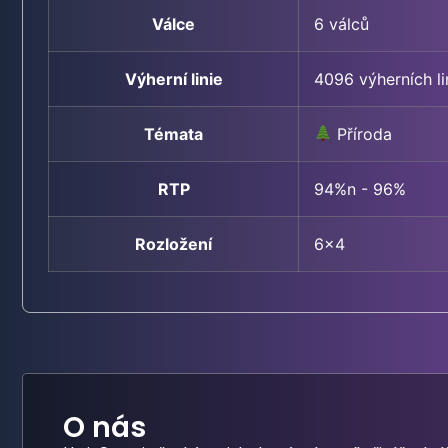
Válce
6 válců
Výherní linie
4096 výherních lin
Témata
Příroda
RTP
94%n - 96%
Rozložení
6x4
O nás