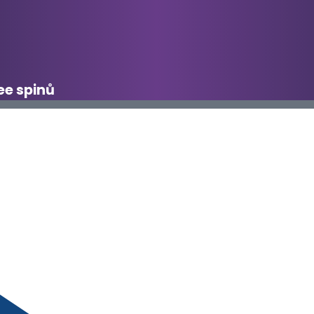
ee spinů