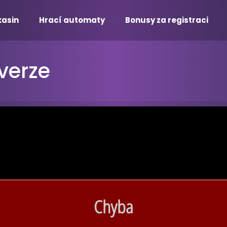
kasin
Hrací automaty
Bonusy za registraci
verze