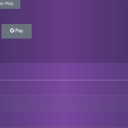
c Play