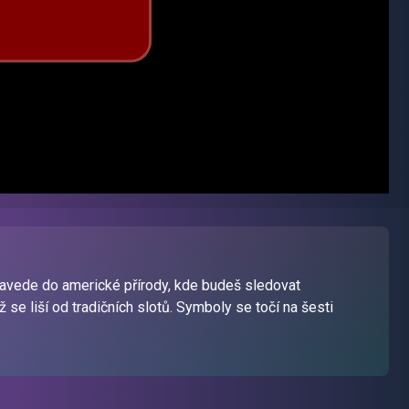
 zavede do americké přírody, kde budeš sledovat
ž se liší od tradičních slotů. Symboly se točí na šesti