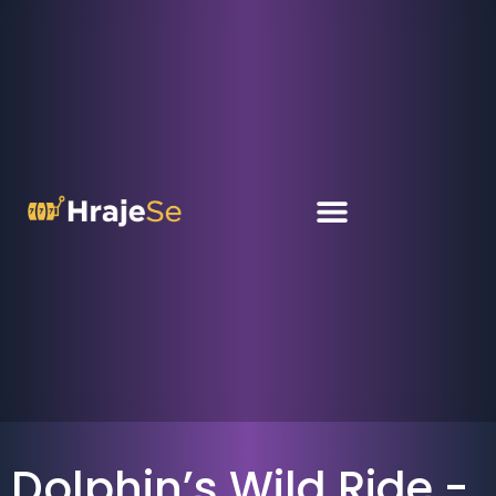
Dolphin’s Wild Ride -