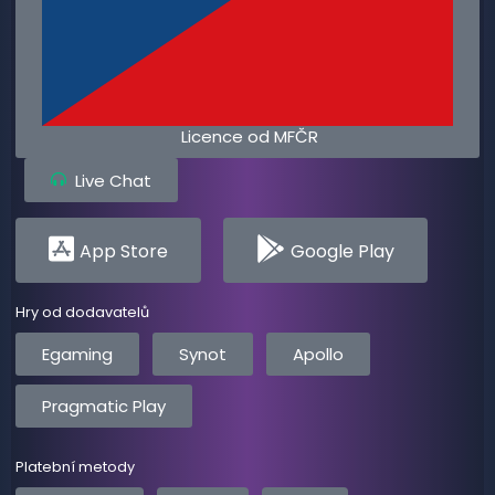
Licence od MFČR
Live Chat
App Store
Google Play
Hry od dodavatelů
Egaming
Synot
Apollo
Pragmatic Play
Platební metody