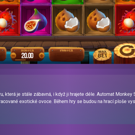
ru, která je stále zábavná, i když ji hrajete déle. Automat Monke
zpracované exotické ovoce. Během hry se budou na hrací ploše vy