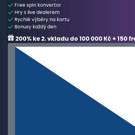
Free spin konvertor
Hry s live dealerem
Rychlé výběry na kartu
Bonusy každý den
200% ke 2. vkladu do 100 000 Kč + 150 fr